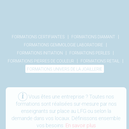
|
|
FORMATIONS CERTIFIANTES
FORMATIONS DIAMANT
|
FORMATIONS GEMMOLOGIE LABORATOIRE
|
|
FORMATIONS INITIATION
FORMATIONS PERLES
|
|
FORMATIONS PIERRES DE COULEUR
FORMATIONS RETAIL
FORMATIONS UNIVERS DE LA JOAILLERIE
Vous êtes une entreprise ? Toutes nos
formations sont réalisées sur-mesure par nos
enseignants sur place au LFG ou selon la
demande dans vos locaux. Définissons ensemble
vos besoins.
En savoir plus