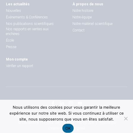
Les actualités
À propos de nous
Nouvelles
Notre histoire
Événements & Conférences
Notre équipe
Nos publications scientifiques
Notre matériel scientifique
Nos rapports en ventes aux
Contact
enchères
École
Presse
Mon compte
Vérifier un rapport
Nous utilisons des cookies pour vous garantir la meilleure
expérience sur notre site web. Si vous continuez à utiliser ce
|
Mentions légales
Conditions Générales de prestation d'analyse
site, nous supposerons que vous en êtes satisfait.
|
© Laboratoire Français Gemmologie
1929-2026
Réalisé par
OK
Creano - Agence digitale