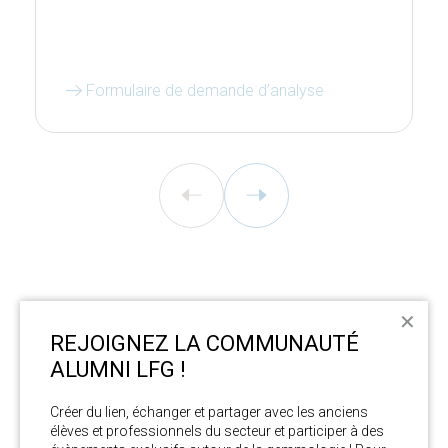
Formulaire de demande d’analyse
✕
REJOIGNEZ LA COMMUNAUTÉ
ENVOYER VOS PIERRES OU
ALUMNI LFG !
BIJOUX
Créer du lien, échanger et partager avec les anciens 
élèves et professionnels du secteur et participer à des 