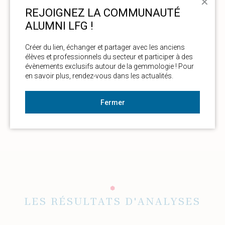
✕
REJOIGNEZ LA COMMUNAUTÉ
ALUMNI LFG !
A. Delaunay
, DUG, MSc
A. Herreweghe
, DUG, MSc
Créer du lien, échanger et partager avec les anciens 
élèves et professionnels du secteur et participer à des 
Laboratoire Français de Gemmologie (LFG)
évènements exclusifs autour de la gemmologie ! Pour 
30, Rue de la Victoire - 75009 Paris - France
en savoir plus, rendez-vous dans les actualités. 
+33 (0)1 40 26 25 45 - contact@lfg.paris
https://www.laboratoire-francais-
gemmologie.fr/
Fermer
LES RÉSULTATS D'ANALYSES