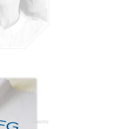
rty
tive
érience dans la vente