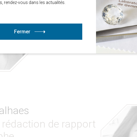
s, rendez-vous dans les actualités. 
Clémence travaille au LFG depuis 2023. El
l’accueil clients et du suivi
administratif des dossiers.
Fermer
alhaes
 rédaction de rapport
phe