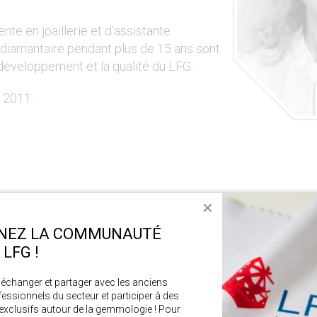
te en joaillerie et d’assistante
diamantaire pendant plus de 15 ans sont
 développement et la qualité du LFG.
n 2011.
Clémence Brahmy-Ma
✕
NEZ LA COMMUNAUTÉ
Assistante administra
LFG !
, échanger et partager avec les anciens 
fessionnels du secteur et participer à des 
Diplômée en gemmologie et après une exp
xclusifs autour de la gemmologie ! Pour 
de bijoux anciens,