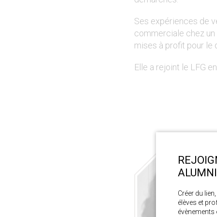
Ses expériences de ven
commerciale chez un 
mises à profit pour le
Elle a rejoint le LFG e
REJOIG
ALUMNI 
Créer du lien
élèves et pro
évènements e