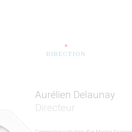
DIRECTION
Aurélien Delaunay
Directeur
Gemmologue titulaire d’un Master Science 