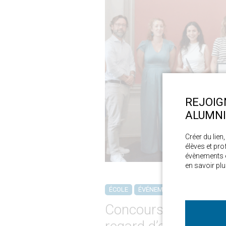
REJOIG
ALUMNI 
Créer du lien
élèves et pro
évènements e
en savoir plu
ÉCOLE
ÉVÉNEMENTS & CONFÉRENC
Concours de photom