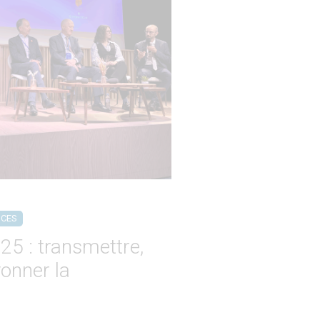
NCES
5 : transmettre,
yonner la