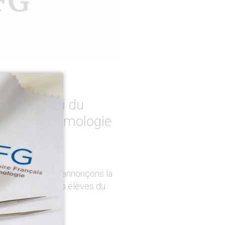
eau Alumni du
ais de Gemmologie
r que nous vous annonçons la
ciation des anciens élèves du