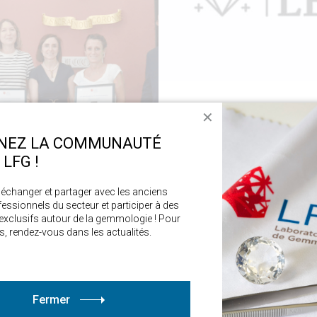
✕
ÉCOLE
NEZ LA COMMUNAUTÉ
Lancement du rés
LFG !
Laboratoire Franç
, échanger et partager avec les anciens 
4 mars 2025
fessionnels du secteur et participer à des 
xclusifs autour de la gemmologie ! Pour 
s, rendez-vous dans les actualités. 
C’est avec un immense plaisi
création officielle de l’asso
ES
LFG : Alumni LFG !
icrographie : un
Fermer