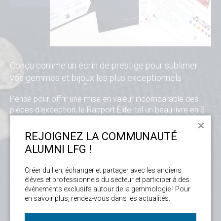
Conçu comme un écrin de prestige pour sublimer
vos gemmes et bijoux les plus exceptionnels
Pensé pour offrir une mise en valeur incomparable des
pièces d'exception, le Rapport Élite, tel un beau livre en 3
volets, réunit :
✕
- Le rapport d’analyse classique
REJOIGNEZ LA COMMUNAUTÉ
- La photo haute qualité de votre bijou ou gemme
ALUMNI LFG !
d'exception
- Des feuillets sur-mesure et adaptables, dédiés aussi bien
Créer du lien, échanger et partager avec les anciens 
à l'histoire de votre bijou ou de la gemme, qu'aux données
élèves et professionnels du secteur et participer à des 
scientifiques de l'analyse
évènements exclusifs autour de la gemmologie ! Pour 
Un format d’excellence, fidèle aux standards du LFG.
en savoir plus, rendez-vous dans les actualités. 