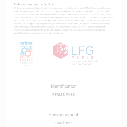
Date de l'analyse : xx/xx/xxxx
L'interprétation des résultats (opinion) n'est pas couverte par l'accréditation COFRAC. Le rapport d'essai ne
concerne que les échantillons soumis aux essais tels qu'ils ont été reçus. La reproduction de ce rapport
d'essai n'est autorisée que dans son intégralité. Les incertitudes sur les résultats quantitatifs peuvent être
transmises sur demande. Les résultats des analyses consignés dans ce rapport précisent l'état de la pierre
au moment de son examen par le Laboratoire. Le LFG peut confirmer à tout moment les résultats d'un
rapport. Seul le rapport original papier cosigné est un document valide. Les rapports peuvent être vérifiés
sur le site https://logicasoft-lfg.odoo.com ou en utilisant le QR code. Les PDF et scans d'un rapport
d'analyse gemmologique n'ont pas de valeur juridique. Reportez-vous à nos conditions genérales de
prestation d'analyse au verso ou sur notre site internet.
Identification
PERLES FINES
Environnement
Eau de mer