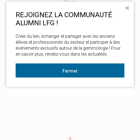
Photo
✕
La couleur et les dimensions de l’objet analysé sont
REJOIGNEZ LA COMMUNAUTÉ
approximatives.
ALUMNI LFG !
Créer du lien, échanger et partager avec les anciens 
A. Delaunay
, DUG, MSc
B. Meslin Sainte Beuve
, DUG, MSc
élèves et professionnels du secteur et participer à des 
évènements exclusifs autour de la gemmologie ! Pour 
en savoir plus, rendez-vous dans les actualités. 
Laboratoire Français de Gemmologie (LFG)
30, Rue de la Victoire - 75009 Paris - France
Fermer
+33 (0)1 40 26 25 45 - contact@lfg.paris
https://www.laboratoire-francais-
gemmologie.fr/