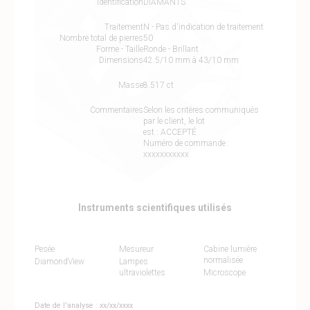
Identification
DIAMANTS
Traitement
N - Pas d'indication de traitement
Nombre total de pierres
50
Forme - Taille
Ronde - Brillant
Dimensions
42.5/10 mm à 43/10 mm
Masse
8.517 ct
Commentaires
Selon les critères communiqués
par le client, le lot
est : ACCEPTÉ
Numéro de commande :
xxxxxxxxxxx
Instruments scientifiques utilisés
Pesée
Mesureur
Cabine lumière
normalisée
DiamondView
Lampes
ultraviolettes
Microscope
Date de l'analyse : xx/xx/xxxx