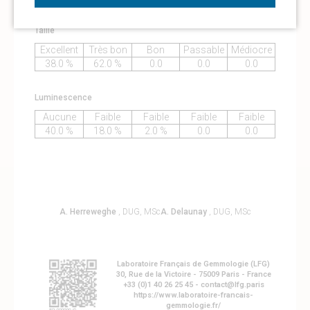
Taille
Excellent
Très bon
Bon
Passable
Médiocre
38.0 %
62.0 %
0.0
0.0
0.0
Luminescence
Aucune
Faible
Faible
Faible
Faible
40.0 %
18.0 %
2.0 %
0.0
0.0
A. Herreweghe
, DUG, MSc
A. Delaunay
, DUG, MSc
Laboratoire Français de Gemmologie (LFG)
30, Rue de la Victoire - 75009 Paris - France
+33 (0)1 40 26 25 45 - contact@lfg.paris
https://www.laboratoire-francais-
gemmologie.fr/