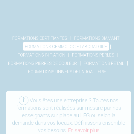
|
|
FORMATIONS CERTIFIANTES
FORMATIONS DIAMANT
|
FORMATIONS GEMMOLOGIE LABORATOIRE
|
|
FORMATIONS INITIATION
FORMATIONS PERLES
|
|
FORMATIONS PIERRES DE COULEUR
FORMATIONS RETAIL
FORMATIONS UNIVERS DE LA JOAILLERIE
Vous êtes une entreprise ? Toutes nos
formations sont réalisées sur-mesure par nos
enseignants sur place au LFG ou selon la
demande dans vos locaux. Définissons ensemble
vos besoins.
En savoir plus