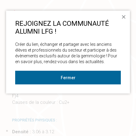
✕
CARACTÉRISTIQUES
REJOIGNEZ LA COMMUNAUTÉ
ALUMNI LFG !
Créer du lien, échanger et partager avec les anciens 
Nom :
Tourmaline Paraíba
élèves et professionnels du secteur et participer à des 
Nature minéralogique :
Tourmaline
évènements exclusifs autour de la gemmologie ! Pour 
en savoir plus, rendez-vous dans les actualités. 
Couleur :
Bleue, verte
Système cristallin :
Rhomboédrique
Fermer
Composition chimique :
(Na, Ca, □)(Li, Mg,
Al, Fe)2(Al, Fe, Cr, V)6(BO3)3[Si6O18](O, OH,
F)4
Causes de la couleur : Cu2+
PROPRIÉTÉS PHYSIQUES :
Densité :
3.06 à 3.12