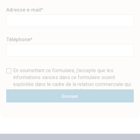
JJ
slash
Adresse e-mail
*
MM
slash
AAAA
Téléphone
*
En soumettant ce formulaire, j'accepte que les
informations saisies dans ce formulaire soient
exploitée dans le cadre de la relation commerciale qui
découle de cette demande d'information