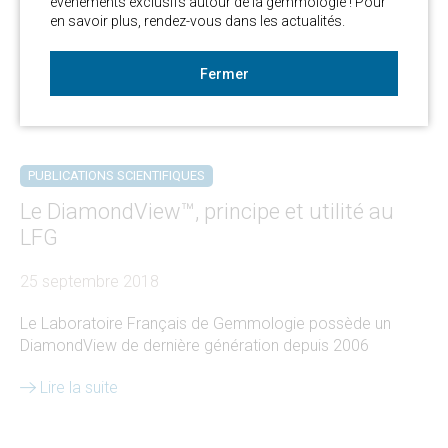
évènements exclusifs autour de la gemmologie ! Pour 
en savoir plus, rendez-vous dans les actualités. 
Fermer
PUBLICATIONS SCIENTIFIQUES
Le DiamondView™, principe et utilité au
LFG
25 septembre 2018
Le Laboratoire Français de Gemmologie possède un
DiamondView de dernière génération depuis 2006
Lire la suite