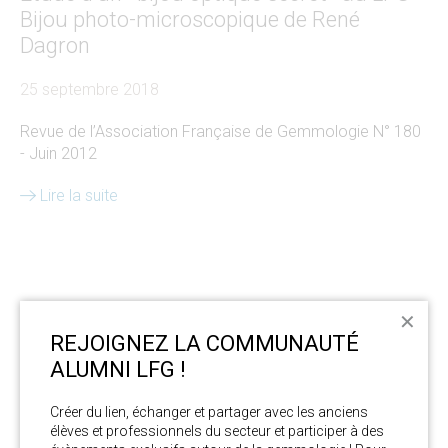
Bijou photo-microscopique de René
Dagron
25 septembre 2018
Revue de l’Association Française de Gemmologie N° 180
- Juin 2012
Lire la suite
✕
REJOIGNEZ LA COMMUNAUTÉ
ALUMNI LFG !
Créer du lien, échanger et partager avec les anciens 
élèves et professionnels du secteur et participer à des 