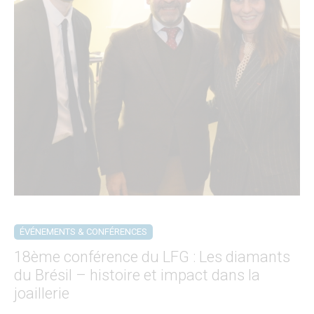
ÉVÉNEMENTS & CONFÉRENCES
18ème conférence du LFG : Les diamants
du Brésil – histoire et impact dans la
joaillerie