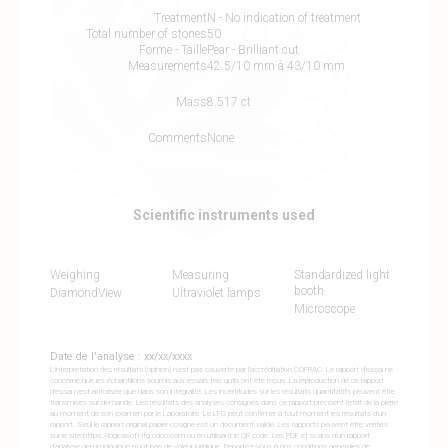
Treatment
N - No indication of treatment
Total number of stones
50
Forme - Taille
Pear - Brilliant cut
Measurements
42.5/10 mm à 43/10 mm
Mass
8.517 ct
Comments
None
Scientific instruments used
Weighing
Measuring
Standardized light
booth
DiamondView
Ultraviolet lamps
Microscope
Date de l'analyse : xx/xx/xxxx
L'interprétation des résultats (opinion) n'est pas couverte par l'accréditation COFRAC. Le rapport d'essai ne
concerne que les échantillons soumis aux essais tels qu'ils ont été reçus. La reproduction de ce rapport
d'essai n'est autorisée que dans son intégralité. Les incertitudes sur les résultats quantitatifs peuvent être
transmises sur demande. Les résultats des analyses consignés dans ce rapport précisent l'état de la pierre
au moment de son examen par le Laboratoire. Le LFG peut confirmer à tout moment les résultats d'un
rapport. Seul le rapport original papier cosigné est un document valide. Les rapports peuvent être vérifiés
sur le site https://logicasoft-lfg.odoo.com ou en utilisant le QR code. Les PDF et scans d'un rapport
d'analyse gemmologique n'ont pas de valeur juridique. Reportez-vous à nos conditions genérales de