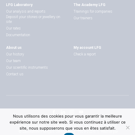
LFG Laboratory
The Academy LFG
Our analysis and reports
Trainings for companies
Deposit your stones or jewellery on
Our trainers
site
Our rates
Documentation
About us
My account LFG
Our history
Check a report
Our team
Our scientific instruments
Contact us
Nous utilisons des cookies pour vous garantir la meilleure
expérience sur notre site web. Si vous continuez à utiliser ce
|
Legal information
General conditions for analysis services
site, nous supposerons que vous en êtes satisfait.
|
© Laboratoire Français Gemmologie
1929-2026
Réalisé par