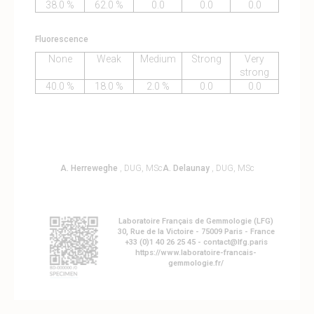
38.0 %
62.0 %
0.0
0.0
0.0
Fluorescence
None
Weak
Medium
Strong
Very
strong
40.0 %
18.0 %
2.0 %
0.0
0.0
A. Herreweghe
, DUG, MSc
A. Delaunay
, DUG, MSc
Laboratoire Français de Gemmologie (LFG)
30, Rue de la Victoire - 75009 Paris - France
+33 (0)1 40 26 25 45 - contact@lfg.paris
https://www.laboratoire-francais-
gemmologie.fr/