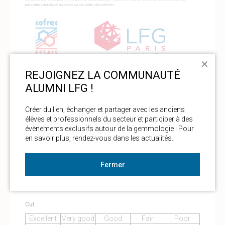
prestation d'analyse au verso ou sur notre site internet.
✕
REJOIGNEZ LA COMMUNAUTÉ
ALUMNI LFG !
Color
Créer du lien, échanger et partager avec les anciens 
D-E-F+
F--G
H-I
J-Z
élèves et professionnels du secteur et participer à des 
62.0 %
38.0 %
0.0
0.0
évènements exclusifs autour de la gemmologie ! Pour 
en savoir plus, rendez-vous dans les actualités. 
Purity
Fermer
Fl-IF
VVS
VS
SI
P
22.0 %
78.0 %
0.0
0.0
0.0
Cut
Excellent
Very good
Good
Fair
Poor